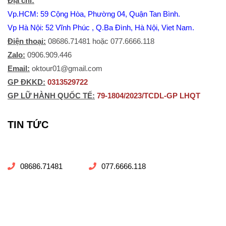
Địa chỉ:
Vp.HCM: 59 Cộng Hòa, Phường 04, Quận Tan Bình.
Vp Hà Nội: 52 Vĩnh Phúc , Q.Ba Đình, Hà Nội, Viet Nam.
Điện thoại:
08686.71481 hoặc 077.6666.118
Zalo:
0906.909.446
Email:
oktour01@gmail.com
​GP ĐKKD:
0313529722
GP LỮ HÀNH QUỐC TẾ:
79-1804/2023/TCDL-GP LHQT
TIN TỨC
08686.71481
077.6666.118