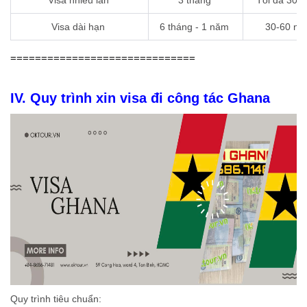
Visa nhiều lần
3 tháng
Tối đa 30 
Visa dài hạn
6 tháng - 1 năm
30-60 ng
==============================
IV. Quy trình xin
visa đi công tác Ghana
Quy trình tiêu chuẩn: