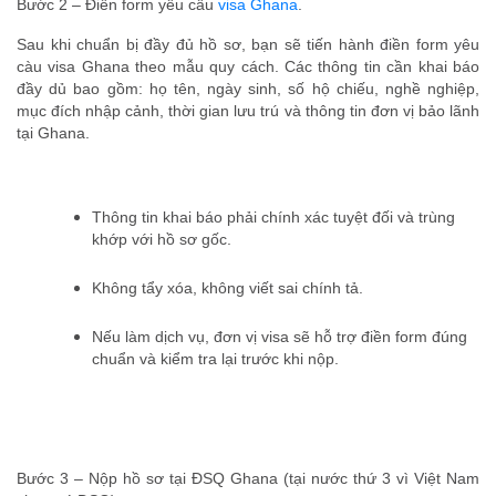
Bước 2 – Điền form yêu cầu
visa Ghana
.
Sau khi chuẩn bị đầy đủ hồ sơ, bạn sẽ tiến hành điền form yêu
càu visa Ghana theo mẫu quy cách. Các thông tin cần khai báo
đầy dủ bao gồm: họ tên, ngày sinh, số hộ chiếu, nghề nghiệp,
mục đích nhập cảnh, thời gian lưu trú và thông tin đơn vị bảo lãnh
tại Ghana.
Thông tin khai báo phải chính xác tuyệt đối và trùng
khớp với hồ sơ gốc.
Không tẩy xóa, không viết sai chính tả.
Nếu làm dịch vụ, đơn vị visa sẽ hỗ trợ điền form đúng
chuẩn và kiểm tra lại trước khi nộp.
Bước 3 – Nộp hồ sơ tại ĐSQ Ghana (tại nước thứ 3 vì Việt Nam