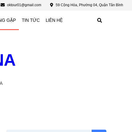
oktour01@gmail.com
59 Cộng Hòa, Phường 04, Quận Tân Bình
NG GẶP
TIN TỨC
LIÊN HỆ
NA
NA