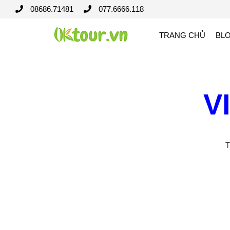
08686.71481
077.6666.118
TRANG CHỦ
BL
V
T