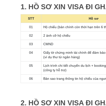
1. HỒ SƠ XIN VISA ĐI G
STT
Hồ sơ
01
Hộ chiếu (bản chính còn thời hạn trên 6 t
02
2 ảnh cỡ hộ chiếu
03
CMND
04
Giấy tờ chứng minh tài chính để đảm bảo
(ví dụ thư từ ngân hàng)
05
Lịch trình chi tiết chuyến du lịch + booki
(công ty hỗ trợ)
06
Bản sao trang thông tin hộ chiếu của ngườ
2. HỒ SƠ XIN VISA ĐI 