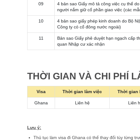
09
4 bản sao Giấy mô tả công việc cụ thể d
người nắm giữ cổ phần giao việc (các mẫ
10
4 bản sao giấy phép kinh doanh do Bộ Nộ
Công ty có cổ đông nước ngoài)
11
Bản sao Giấy phê duyệt hạn ngạch cấp th
quan Nhập cư xác nhận
THỜI GIAN VÀ CHI PHÍ 
Visa
Thời gian làm việc
Thời gian 
Ghana
Liên hệ
Liên 
Lưu ý:
Thủ tục làm visa đi Ghana có thể thay đổi tùy từng tr