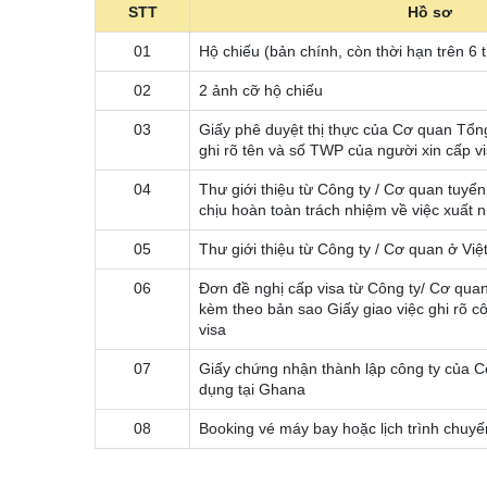
STT
Hồ sơ
01
Hộ chiếu (bản chính, còn thời hạn trên 6 
02
2 ảnh cỡ hộ chiếu
03
Giấy phê duyệt thị thực của Cơ quan Tổn
ghi rõ tên và số TWP của người xin cấp vi
04
Thư giới thiệu từ Công ty / Cơ quan tuy
chịu hoàn toàn trách nhiệm về việc xuất 
05
Thư giới thiệu từ Công ty / Cơ quan ở Vi
06
Đơn đề nghị cấp visa từ Công ty/ Cơ qua
kèm theo bản sao Giấy giao việc ghi rõ c
visa
07
Giấy chứng nhận thành lập công ty của C
dụng tại Ghana
08
Booking vé máy bay hoặc lịch trình chuyế