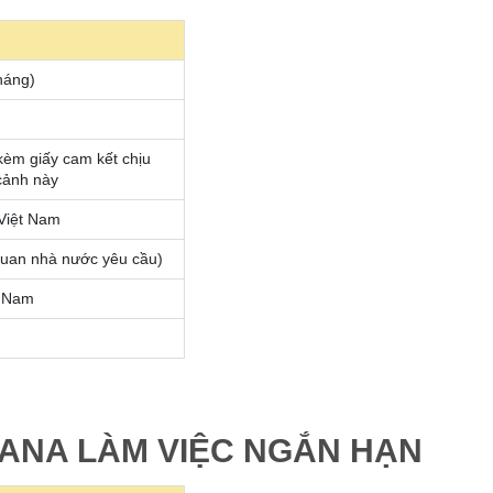
háng)
kèm giấy cam kết chịu
cảnh này
 Việt Nam
quan nhà nước yêu cầu)
t Nam
GHANA LÀM VIỆC NGẮN HẠN