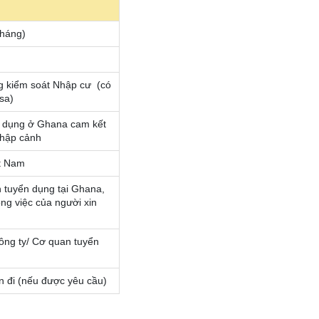
tháng)
g kiểm soát Nhập cư (có
sa)
ển dụng ở Ghana cam kết
nhập cảnh
ệt Nam
n tuyển dụng tại Ghana,
ông việc của người xin
ông ty/ Cơ quan tuyển
n đi (nếu được yêu cầu)