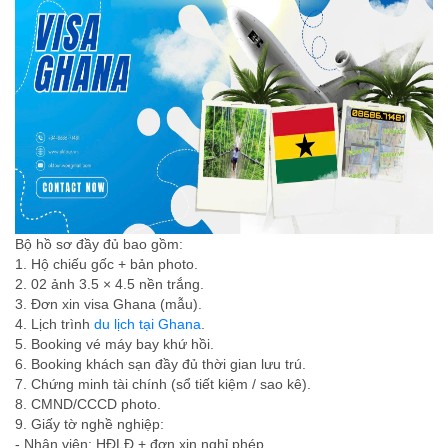
Bộ hồ sơ đầy đủ bao gồm:
1. Hộ chiếu gốc + bản photo.
2. 02 ảnh 3.5 × 4.5 nền trắng.
3. Đơn xin visa Ghana (mẫu).
4. Lịch trình
du lịch tại Ghana
.
5. Booking vé máy bay khứ hồi.
6. Booking khách sạn đầy đủ thời gian lưu trú.
7. Chứng minh tài chính (sổ tiết kiệm / sao kê).
8. CMND/CCCD photo.
9. Giấy tờ nghề nghiệp:
- Nhân viên: HĐLĐ + đơn xin nghỉ phép.