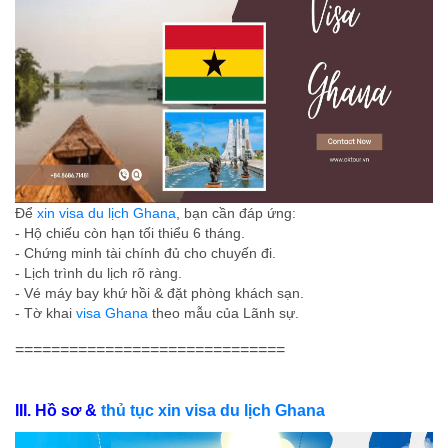
Để
xin visa du lịch Ghana
, bạn cần đáp ứng:
- Hộ chiếu còn hạn tối thiểu 6 tháng.
- Chứng minh tài chính đủ cho chuyến đi.
- Lịch trình du lịch rõ ràng.
- Vé máy bay khứ hồi & đặt phòng khách sạn.
- Tờ khai
visa Ghana
theo mẫu của Lãnh sự.
==============================
III. Hồ sơ &
thủ tục xin visa du lịch Ghana