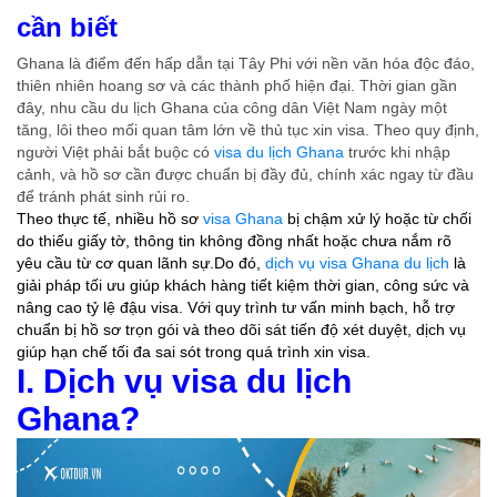
cần biết
Ghana là điểm đến hấp dẫn tại Tây Phi với nền văn hóa độc đáo,
thiên nhiên hoang sơ và các thành phố hiện đại. Thời gian gần
đây, nhu cầu du lịch Ghana của công dân Việt Nam ngày một
tăng, lôi theo mối quan tâm lớn về thủ tục xin visa. Theo quy định,
người Việt phải bắt buộc có
visa du lịch Ghana
trước khi nhập
cảnh, và hồ sơ cần được chuẩn bị đầy đủ, chính xác ngay từ đầu
để tránh phát sinh rủi ro.
Theo thực tế, nhiều hồ sơ
visa Ghana
bị chậm xử lý hoặc từ chối
do thiếu giấy tờ, thông tin không đồng nhất hoặc chưa nắm rõ
yêu cầu từ cơ quan lãnh sự.Do đó,
dịch vụ visa Ghana du lịch
là
giải pháp tối ưu giúp khách hàng tiết kiệm thời gian, công sức và
nâng cao tỷ lệ đậu visa. Với quy trình tư vấn minh bạch, hỗ trợ
chuẩn bị hồ sơ trọn gói và theo dõi sát tiến độ xét duyệt, dịch vụ
giúp hạn chế tối đa sai sót trong quá trình xin visa.
I. Dịch vụ
visa du lịch
Ghana
?