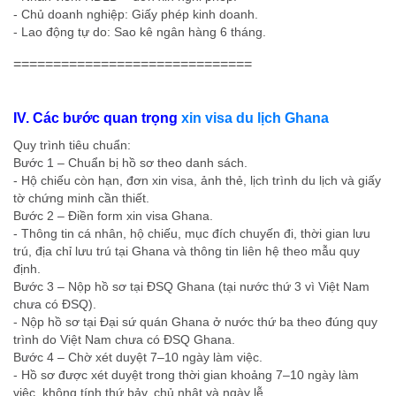
- Chủ doanh nghiệp: Giấy phép kinh doanh.
- Lao động tự do: Sao kê ngân hàng 6 tháng.
==============================
IV. Các bước quan trọng
xin visa du lịch Ghana
Quy trình tiêu chuẩn:
Bước 1 – Chuẩn bị hồ sơ theo danh sách.
- Hộ chiếu còn hạn, đơn xin visa, ảnh thẻ, lịch trình du lịch và giấy
tờ chứng minh cần thiết.
Bước 2 – Điền form xin visa Ghana.
- Thông tin cá nhân, hộ chiếu, mục đích chuyến đi, thời gian lưu
trú, địa chỉ lưu trú tại Ghana và thông tin liên hệ theo mẫu quy
định.
Bước 3 – Nộp hồ sơ tại ĐSQ Ghana (tại nước thứ 3 vì Việt Nam
chưa có ĐSQ).
- Nộp hồ sơ tại Đại sứ quán Ghana ở nước thứ ba theo đúng quy
trình do Việt Nam chưa có ĐSQ Ghana.
Bước 4 – Chờ xét duyệt 7–10 ngày làm việc.
- Hồ sơ được xét duyệt trong thời gian khoảng 7–10 ngày làm
việc, không tính thứ bảy, chủ nhật và ngày lễ.