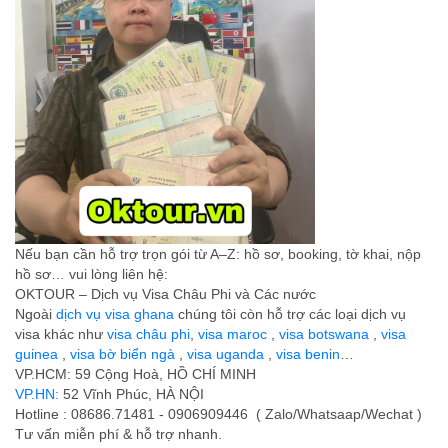
Nếu bạn cần hỗ trợ trọn gói từ A–Z: hồ sơ, booking, tờ khai, nộp
hồ sơ… vui lòng liên hệ:
OKTOUR – Dịch vụ Visa Châu Phi và Các nước
Ngoài
dịch vụ visa ghana
chúng tôi còn hỗ trợ các loại dịch vụ
visa khác như
visa châu phi
,
visa maroc
,
visa botswana
,
visa
guinea
,
visa bờ biển ngà
,
visa uganda
,
visa benin
…
VP.HCM: 59 Cộng Hoà, HỒ CHÍ MINH
VP.HN:
52 Vĩnh Phúc, HÀ NỘI
Hotline : 08686.71481 - 0906909446 ( Zalo/Whatsaap/Wechat )
Tư vấn miễn phí & hỗ trợ nhanh.