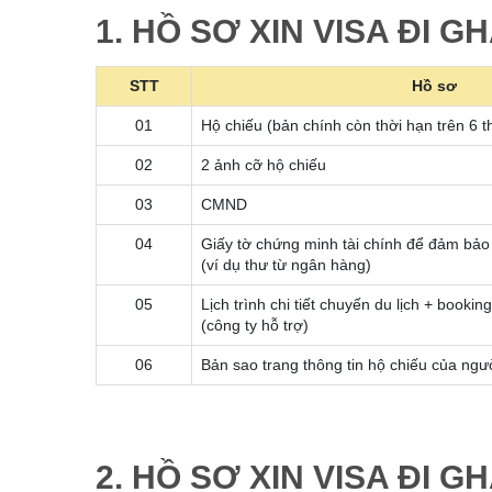
1. HỒ SƠ XIN VISA ĐI G
STT
Hồ sơ
01
Hộ chiếu (bản chính còn thời hạn trên 6 t
02
2 ảnh cỡ hộ chiếu
03
CMND
04
Giấy tờ chứng minh tài chính để đảm bảo
(ví dụ thư từ ngân hàng)
05
Lịch trình chi tiết chuyến du lịch + booki
(công ty hỗ trợ)
06
Bản sao trang thông tin hộ chiếu của ngườ
2. HỒ SƠ XIN VISA ĐI 