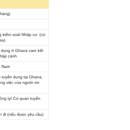
tháng)
g kiểm soát Nhập cư (có
sa)
ển dụng ở Ghana cam kết
nhập cảnh
ệt Nam
n tuyển dụng tại Ghana,
ông việc của người xin
ông ty/ Cơ quan tuyển
n đi (nếu được yêu cầu)