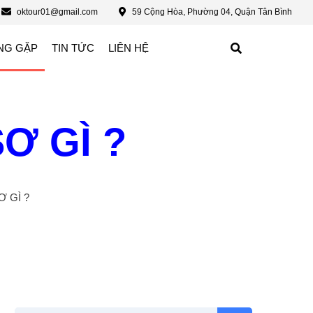
oktour01@gmail.com
59 Cộng Hòa, Phường 04, Quận Tân Bình
NG GẶP
TIN TỨC
LIÊN HỆ
Ơ GÌ ?
 GÌ ?