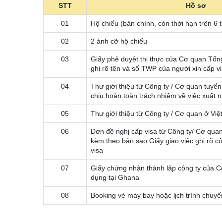
STT
Hồ sơ
01
Hộ chiếu (bản chính, còn thời hạn trên 6 
02
2 ảnh cỡ hộ chiếu
03
Giấy phê duyệt thị thực của Cơ quan Tổn
ghi rõ tên và số TWP của người xin cấp vi
04
Thư giới thiệu từ Công ty / Cơ quan tuy
chịu hoàn toàn trách nhiệm về việc xuất 
05
Thư giới thiệu từ Công ty / Cơ quan ở Vi
06
Đơn đề nghị cấp visa từ Công ty/ Cơ qua
kèm theo bản sao Giấy giao việc ghi rõ c
visa
07
Giấy chứng nhận thành lập công ty của C
dụng tại Ghana
08
Booking vé máy bay hoặc lịch trình chuyế