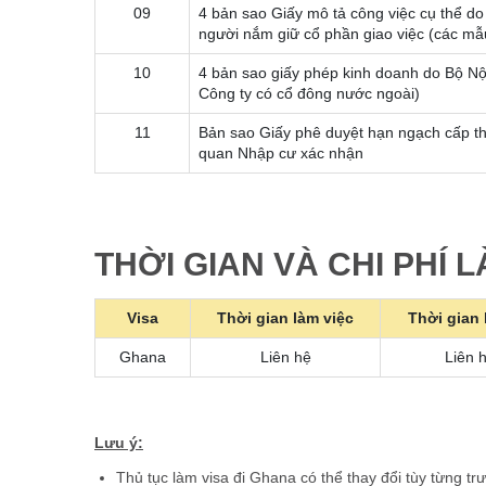
09
4 bản sao Giấy mô tả công việc cụ thể d
người nắm giữ cổ phần giao việc (các mẫ
10
4 bản sao giấy phép kinh doanh do Bộ Nộ
Công ty có cổ đông nước ngoài)
11
Bản sao Giấy phê duyệt hạn ngạch cấp th
quan Nhập cư xác nhận
THỜI GIAN VÀ CHI PHÍ 
Visa
Thời gian làm việc
Thời gian 
Ghana
Liên hệ
Liên 
Lưu ý:
Thủ tục làm visa đi Ghana có thể thay đổi tùy từng tr