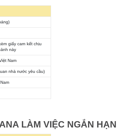
háng)
kèm giấy cam kết chịu
cảnh này
 Việt Nam
quan nhà nước yêu cầu)
t Nam
GHANA LÀM VIỆC NGẮN HẠN