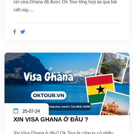
xin visa Ghana đã được Ok Tour tổng hợp lại qua bài
viết này....
25-07-24
XIN VISA GHANA Ở ĐÂU ?
Xin Visa Ghana ở đâu? Ok Tour là công ty có nhiều