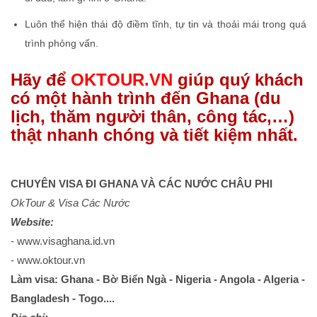
Luôn thể hiện thái độ điềm tĩnh, tự tin và thoải mái trong quá
trình phỏng vấn.
Hãy để
OKTOUR.VN
giúp quý khách
có một hành trình đến Ghana (du
lịch, thăm người thân, công tác,…)
thật nhanh chóng và tiết kiệm nhất.
CHUYÊN VISA ĐI GHANA VÀ CÁC NƯỚC CHÂU PHI
OkTour & Visa Các Nước
Website:
- www.visaghana.id.vn
- www.oktour.vn
Làm visa: Ghana - Bờ Biển Ngà - Nigeria - Angola - Algeria -
Bangladesh - Togo....