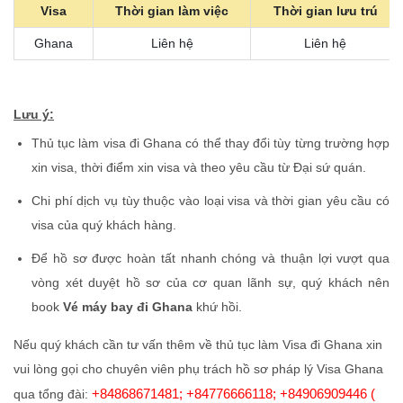
Visa
Thời gian làm việc
Thời gian lưu trú
Ghana
Liên hệ
Liên hệ
Lưu ý:
Thủ tục làm visa đi Ghana có thể thay đổi tùy từng trường hợp
xin visa, thời điểm xin visa và theo yêu cầu từ Đại sứ quán.
Chi phí dịch vụ tùy thuộc vào loại visa và thời gian yêu cầu có
visa của quý khách hàng.
Để hồ sơ được hoàn tất nhanh chóng và thuận lợi vượt qua
vòng xét duyệt hồ sơ của cơ quan lãnh sự, quý khách nên
book
Vé máy bay đi Ghana
khứ hồi.
Nếu quý khách cần tư vấn thêm về thủ tục làm Visa đi Ghana xin
vui lòng gọi cho chuyên viên phụ trách hồ sơ pháp lý Visa Ghana
+84868671481; +84776666118; +84906909446 (
qua tổng đài: