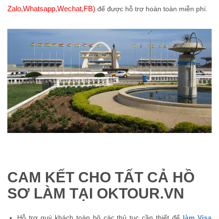
Zalo,Whatsapp,Wechat,FB)
để được hỗ trợ hoàn toàn miễn phí.
CAM KẾT CHO TẤT CẢ HỒ
SƠ LÀM TẠI OKTOUR.VN
Hỗ trợ quý khách toàn bộ các thủ tục cần thiết để
làm Visa