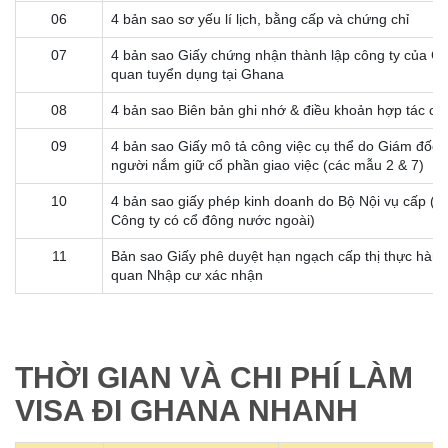
06
4 bản sao sơ yếu lí lịch, bằng cấp và chứng chỉ
07
4 bản sao Giấy chứng nhận thành lập công ty của Cô
quan tuyển dụng tại Ghana
08
4 bản sao Biên bản ghi nhớ & điều khoản hợp tác củ
09
4 bản sao Giấy mô tả công việc cụ thể do Giám đốc
người nắm giữ cổ phần giao việc (các mẫu 2 & 7)
10
4 bản sao giấy phép kinh doanh do Bộ Nội vụ cấp (đ
Công ty có cổ đông nước ngoài)
11
Bản sao Giấy phê duyệt hạn ngạch cấp thị thực hàn
quan Nhập cư xác nhận
THỜI GIAN VÀ CHI PHÍ LÀM
VISA ĐI GHANA NHANH