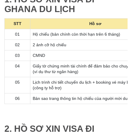
GHANA DU LỊCH
STT
Hồ sơ
01
Hộ chiếu (bản chính còn thời hạn trên 6 tháng)
02
2 ảnh cỡ hộ chiếu
03
CMND
04
Giấy tờ chứng minh tài chính để đảm bảo cho chuyến
(ví dụ thư từ ngân hàng)
05
Lịch trình chi tiết chuyến du lịch + booking vé máy b
(công ty hỗ trợ)
06
Bản sao trang thông tin hộ chiếu của người mời du lị
2. HỒ SƠ XIN VISA ĐI