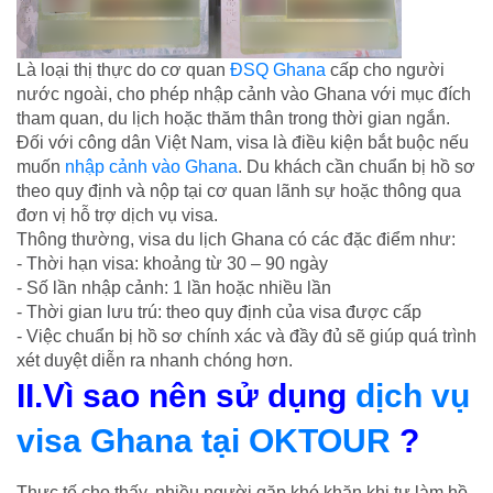
Là loại thị thực do cơ quan
ĐSQ Ghana
cấp cho người
nước ngoài, cho phép nhập cảnh vào Ghana với mục đích
tham quan, du lịch hoặc thăm thân trong thời gian ngắn.
Đối với công dân Việt Nam, visa là điều kiện bắt buộc nếu
muốn
nhập cảnh vào Ghana
. Du khách cần chuẩn bị hồ sơ
theo quy định và nộp tại cơ quan lãnh sự hoặc thông qua
đơn vị hỗ trợ dịch vụ visa.
Thông thường, visa du lịch Ghana có các đặc điểm như:
- Thời hạn visa: khoảng từ 30 – 90 ngày
- Số lần nhập cảnh: 1 lần hoặc nhiều lần
- Thời gian lưu trú: theo quy định của visa được cấp
- Việc chuẩn bị hồ sơ chính xác và đầy đủ sẽ giúp quá trình
xét duyệt diễn ra nhanh chóng hơn.
II.Vì sao nên sử dụng
dịch vụ
visa Ghana tại OKTOUR
?
Thực tế cho thấy, nhiều người gặp khó khăn khi tự làm hồ