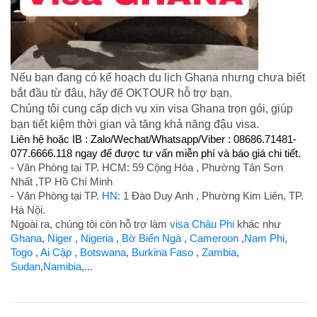
Nếu bạn đang có kế hoạch du lịch Ghana nhưng chưa biết
bắt đầu từ đâu, hãy để OKTOUR hỗ trợ bạn.
Chúng tôi cung cấp dịch vụ xin visa Ghana trọn gói, giúp
bạn tiết kiệm thời gian và tăng khả năng đậu visa.
Liên hệ hoặc IB : Zalo/Wechat/Whatsapp/Viber : 08686.71481-
077.6666.118 ngay để được tư vấn miễn phí và báo giá chi tiết.
- Văn Phòng tại TP. HCM: 59 Cộng Hòa , Phường Tân Sơn
Nhất ,TP Hồ Chí Minh
-
Văn Phòng tại TP.
HN:
1 Đào Duy Anh , Phường Kim Liên, TP.
Hà Nội.
Ngoài ra, chúng tôi còn hỗ trợ làm
visa Châu Phi
khác như
Ghana
,
Niger
,
Nigeria
,
Bờ Biển Ngà
,
Cameroon
,
Nam Phi
,
Togo
,
Ai Cập
,
Botswana
,
Burkina Faso
,
Zambia
,
Sudan
,
Namibia
,..
.