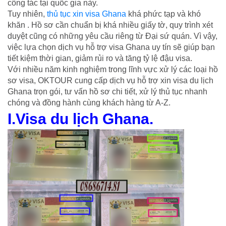
công tác tại quốc gia này.
Tuy nhiên,
thủ tục xin visa Ghana
khá phức tạp và khó
khăn . Hồ sơ cần chuẩn bị khá nhiều giấy tờ, quy trình xét
duyệt cũng có những yêu cầu riêng từ Đại sứ quán. Vì vậy,
việc lựa chọn dịch vụ hỗ trợ visa Ghana uy tín sẽ giúp bạn
tiết kiệm thời gian, giảm rủi ro và tăng tỷ lệ đậu visa.
Với nhiều năm kinh nghiệm trong lĩnh vực xử lý các loại hồ
sơ visa, OKTOUR cung cấp dịch vụ hỗ trợ xin visa du lịch
Ghana trọn gói, tư vấn hồ sơ chi tiết, xử lý thủ tục nhanh
chóng và đồng hành cùng khách hàng từ A-Z.
I.Visa du lịch Ghana.