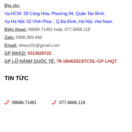
Địa chỉ:
Vp.HCM: 59 Cộng Hòa, Phường 04, Quận Tan Bình.
Vp Hà Nội: 52 Vĩnh Phúc , Q.Ba Đình, Hà Nội, Viet Nam.
Điện thoại:
08686.71481 hoặc 077.6666.118
Zalo:
0906.909.446
Email:
oktour01@gmail.com
​GP ĐKKD:
0313529722
GP LỮ HÀNH QUỐC TẾ:
79-1804/2023/TCDL-GP LHQT
TIN TỨC
08686.71481
077.6666.118