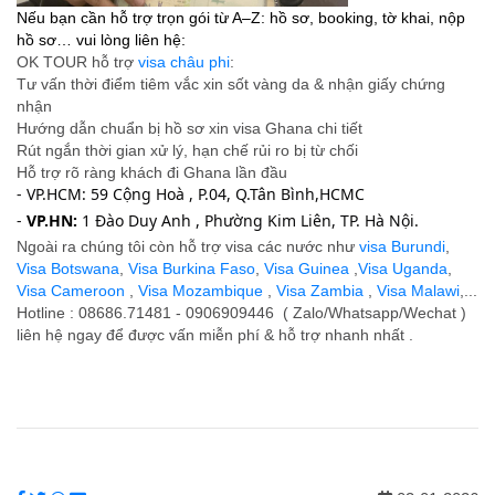
Nếu bạn cần hỗ trợ trọn gói từ A–Z: hồ sơ, booking, tờ khai, nộp
hồ sơ… vui lòng liên hệ:
OK TOUR hỗ trợ
visa châu phi
:
Tư vấn thời điểm tiêm vắc xin sốt vàng da & nhận giấy chứng
nhận
Hướng dẫn chuẩn bị hồ sơ xin visa Ghana chi tiết
Rút ngắn thời gian xử lý, hạn chế rủi ro bị từ chối
Hỗ trợ rõ ràng khách đi Ghana lần đầu
- VP.HCM: 59 Cộng Hoà , P.04, Q.Tân Bình,HCMC
-
VP.HN:
1 Đào Duy Anh , Phường Kim Liên, TP. Hà Nội.
Ngoài ra chúng tôi còn hỗ trợ visa các nước như
visa Burundi
,
Visa Botswana
,
Visa Burkina Faso
,
Visa Guinea
,
Visa Uganda
,
Visa Cameroon
,
Visa Mozambique
,
Visa Zambia
,
Visa Malawi
,...
Hotline : 08686.71481 - 0906909446 ( Zalo/Whatsapp/Wechat )
liên hệ ngay để được vấn miễn phí & hỗ trợ nhanh nhất .