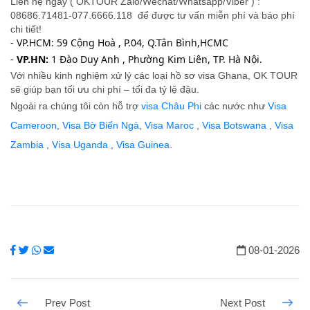
Liên hệ ngay ( OKTOUR Zalo/Wechat/Whatsapp/Viber ) :
08686.71481-077.6666.118 để được tư vấn miễn phí và báo phí
chi tiết!
- VP.HCM: 59 Cộng Hoà , P.04, Q.Tân Bình,HCMC
-
VP.HN:
1 Đào Duy Anh , Phường Kim Liên, TP. Hà Nội.
Với nhiều kinh nghiệm xử lý các loại hồ sơ visa Ghana, OK TOUR
sẽ giúp bạn tối ưu chi phí – tối đa tỷ lệ đậu.
Ngoài ra chúng tôi còn hỗ trợ
visa Châu Phi
các nước như
Visa
Cameroon
,
Visa Bờ Biển Ngà
,
Visa Maroc
,
Visa Botswana
,
Visa
Zambia
,
Visa Uganda
,
Visa Guinea
.
08-01-2026