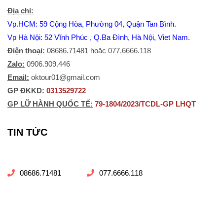
Địa chỉ:
Vp.HCM: 59 Cộng Hòa, Phường 04, Quận Tan Bình.
Vp Hà Nội: 52 Vĩnh Phúc , Q.Ba Đình, Hà Nội, Viet Nam.
Điện thoại:
08686.71481 hoặc 077.6666.118
Zalo:
0906.909.446
Email:
oktour01@gmail.com
​GP ĐKKD:
0313529722
GP LỮ HÀNH QUỐC TẾ:
79-1804/2023/TCDL-GP LHQT
TIN TỨC
08686.71481
077.6666.118