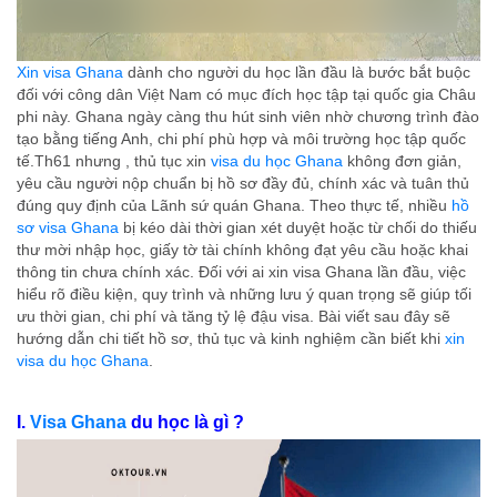
Xin visa Ghana
dành cho người du học lần đầu là bước bắt buộc
đối với công dân Việt Nam có mục đích học tập tại quốc gia Châu
phi này. Ghana ngày càng thu hút sinh viên nhờ chương trình đào
tạo bằng tiếng Anh, chi phí phù hợp và môi trường học tập quốc
tế.Th61 nhưng , thủ tục xin
visa du học Ghana
không đơn giản,
yêu cầu người nộp chuẩn bị hồ sơ đầy đủ, chính xác và tuân thủ
đúng quy định của Lãnh sứ quán Ghana. Theo thực tế, nhiều
hồ
sơ visa Ghana
bị kéo dài thời gian xét duyệt hoặc từ chối do thiếu
thư mời nhập học, giấy tờ tài chính không đạt yêu cầu hoặc khai
thông tin chưa chính xác. Đối với ai xin visa Ghana lần đầu, việc
hiểu rõ điều kiện, quy trình và những lưu ý quan trọng sẽ giúp tối
ưu thời gian, chi phí và tăng tỷ lệ đậu visa. Bài viết sau đây sẽ
hướng dẫn chi tiết hồ sơ, thủ tục và kinh nghiệm cần biết khi
xin
visa du học Ghana
.
I.
Visa Ghana
du học là gì ?