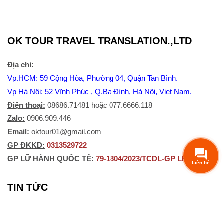
OK TOUR TRAVEL TRANSLATION.,LTD
Địa chỉ:
Vp.HCM: 59 Cộng Hòa, Phường 04, Quận Tan Bình.
Vp Hà Nội: 52 Vĩnh Phúc , Q.Ba Đình, Hà Nội, Viet Nam.
Điện thoại:
08686.71481 hoặc 077.6666.118
Zalo:
0906.909.446
Email:
oktour01@gmail.com
​GP ĐKKD:
0313529722
GP LỮ HÀNH QUỐC TẾ:
79-1804/2023/TCDL-GP LHQT
TIN TỨC