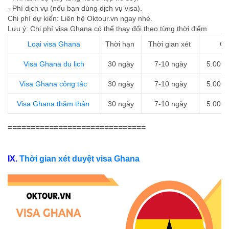
- Phí dịch vụ (nếu bạn dùng dịch vụ visa).
Chi phí dự kiến: Liên hệ Oktour.vn ngay nhé.
Lưu ý: Chi phí visa Ghana có thể thay đổi theo từng thời điểm
Loại visa Ghana
Thời hạn
Thời gian xét
Ch
Visa Ghana du lịch
30 ngày
7-10 ngày
5.000
Visa Ghana công tác
30 ngày
7-10 ngày
5.000
Visa Ghana thăm thân
30 ngày
7-10 ngày
5.000
==============================
IX.
Thời gian xét duyệt visa Ghana