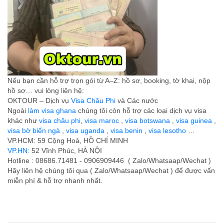
Nếu bạn cần hỗ trợ trọn gói từ A–Z: hồ sơ, booking, tờ khai, nộp
hồ sơ… vui lòng liên hệ:
OKTOUR – Dịch vụ
Visa Châu Phi
và Các nước
Ngoài
làm visa ghana
chúng tôi còn hỗ trợ các loại dịch vụ visa
khác như
visa châu phi
,
visa maroc
,
visa botswana
,
visa guinea
,
visa bờ biển ngà
,
visa uganda
,
visa benin
,
visa lesotho
…
VP.HCM: 59 Cộng Hoà, HỒ CHÍ MINH
VP.HN:
52 Vĩnh Phúc, HÀ NỘI
Hotline : 08686.71481 - 0906909446 ( Zalo/Whatsaap/Wechat )
Hãy liên hệ chúng tôi qua ( Zalo/Whatsaap/Wechat ) để được vấn
miễn phí & hỗ trợ nhanh nhất.