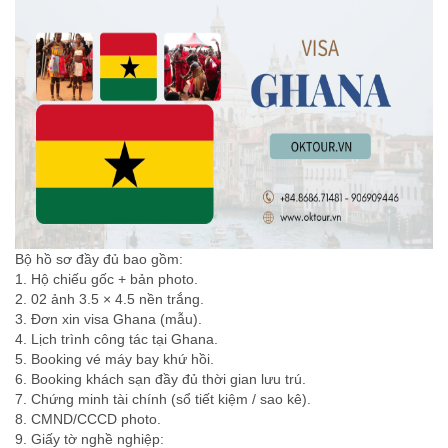
Bộ hồ sơ đầy đủ bao gồm:
1. Hộ chiếu gốc + bản photo.
2. 02 ảnh 3.5 × 4.5 nền trắng.
3. Đơn xin visa Ghana (mẫu).
4. Lịch trình công tác tại Ghana.
5. Booking vé máy bay khứ hồi.
6. Booking khách sạn đầy đủ thời gian lưu trú.
7. Chứng minh tài chính (sổ tiết kiệm / sao kê).
8. CMND/CCCD photo.
9. Giấy tờ nghề nghiệp: