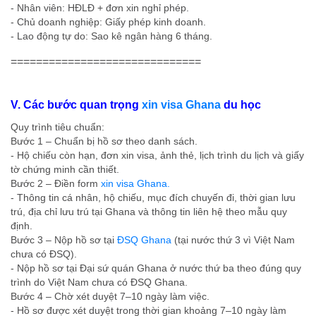
- Nhân viên: HĐLĐ + đơn xin nghỉ phép.
- Chủ doanh nghiệp: Giấy phép kinh doanh.
- Lao động tự do: Sao kê ngân hàng 6 tháng.
==============================
V. Các bước quan trọng
xin visa Ghana
du học
Quy trình tiêu chuẩn:
Bước 1 – Chuẩn bị hồ sơ theo danh sách.
- Hộ chiếu còn hạn, đơn xin visa, ảnh thẻ, lịch trình du lịch và giấy
tờ chứng minh cần thiết.
Bước 2 – Điền form
xin visa Ghana.
- Thông tin cá nhân, hộ chiếu, mục đích chuyến đi, thời gian lưu
trú, địa chỉ lưu trú tại Ghana và thông tin liên hệ theo mẫu quy
định.
Bước 3 – Nộp hồ sơ tại
ĐSQ Ghana
(tại nước thứ 3 vì Việt Nam
chưa có ĐSQ).
- Nộp hồ sơ tại Đại sứ quán Ghana ở nước thứ ba theo đúng quy
trình do Việt Nam chưa có ĐSQ Ghana.
Bước 4 – Chờ xét duyệt 7–10 ngày làm việc.
- Hồ sơ được xét duyệt trong thời gian khoảng 7–10 ngày làm