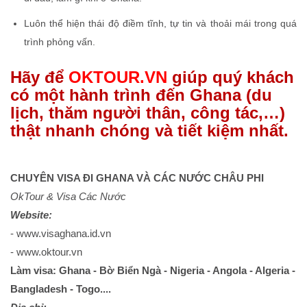
Luôn thể hiện thái độ điềm tĩnh, tự tin và thoải mái trong quá
trình phỏng vấn.
Hãy để
OKTOUR.VN
giúp quý khách
có một hành trình đến Ghana (du
lịch, thăm người thân, công tác,…)
thật nhanh chóng và tiết kiệm nhất.
CHUYÊN VISA ĐI GHANA VÀ CÁC NƯỚC CHÂU PHI
OkTour & Visa Các Nước
Website:
- www.visaghana.id.vn
- www.oktour.vn
Làm visa: Ghana - Bờ Biển Ngà - Nigeria - Angola - Algeria -
Bangladesh - Togo....