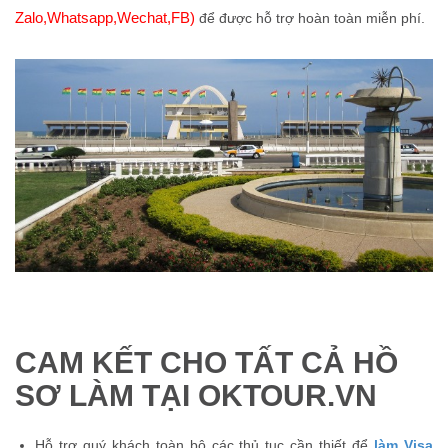
Zalo,Whatsapp,Wechat,FB)
để được hỗ trợ hoàn toàn miễn phí.
CAM KẾT CHO TẤT CẢ HỒ
SƠ LÀM TẠI OKTOUR.VN
Hỗ trợ quý khách toàn bộ các thủ tục cần thiết để
làm Visa