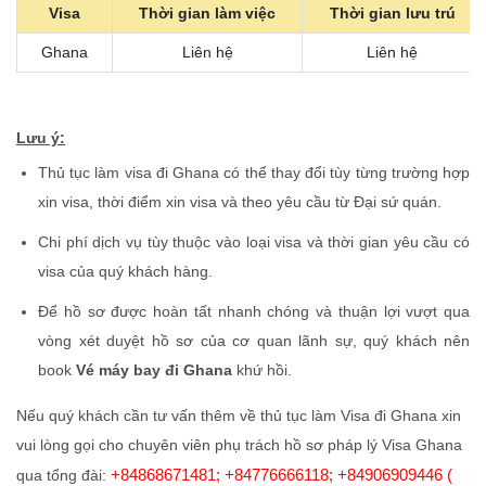
Visa
Thời gian làm việc
Thời gian lưu trú
Ghana
Liên hệ
Liên hệ
Lưu ý:
Thủ tục làm visa đi Ghana có thể thay đổi tùy từng trường hợp
xin visa, thời điểm xin visa và theo yêu cầu từ Đại sứ quán.
Chi phí dịch vụ tùy thuộc vào loại visa và thời gian yêu cầu có
visa của quý khách hàng.
Để hồ sơ được hoàn tất nhanh chóng và thuận lợi vượt qua
vòng xét duyệt hồ sơ của cơ quan lãnh sự, quý khách nên
book
Vé máy bay đi Ghana
khứ hồi.
Nếu quý khách cần tư vấn thêm về thủ tục làm Visa đi Ghana xin
vui lòng gọi cho chuyên viên phụ trách hồ sơ pháp lý Visa Ghana
+84868671481; +84776666118; +84906909446 (
qua tổng đài: