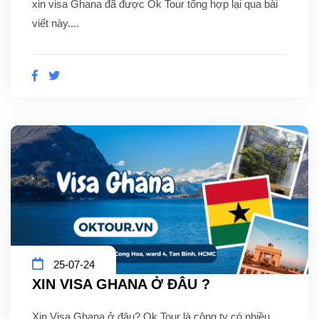
xin visa Ghana đã được Ok Tour tổng hợp lại qua bài
viết này....
25-07-24
XIN VISA GHANA Ở ĐÂU ?
Xin Visa Ghana ở đâu? Ok Tour là công ty có nhiều