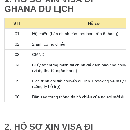
GHANA DU LỊCH
STT
Hồ sơ
01
Hộ chiếu (bản chính còn thời hạn trên 6 tháng)
02
2 ảnh cỡ hộ chiếu
03
CMND
04
Giấy tờ chứng minh tài chính để đảm bảo cho chuyến
(ví dụ thư từ ngân hàng)
05
Lịch trình chi tiết chuyến du lịch + booking vé máy b
(công ty hỗ trợ)
06
Bản sao trang thông tin hộ chiếu của người mời du lị
2. HỒ SƠ XIN VISA ĐI