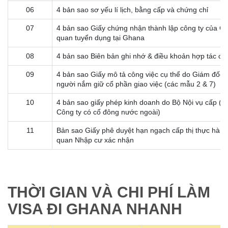
06
4 bản sao sơ yếu lí lịch, bằng cấp và chứng chỉ
07
4 bản sao Giấy chứng nhận thành lập công ty của Cô
quan tuyển dụng tại Ghana
08
4 bản sao Biên bản ghi nhớ & điều khoản hợp tác củ
09
4 bản sao Giấy mô tả công việc cụ thể do Giám đốc
người nắm giữ cổ phần giao việc (các mẫu 2 & 7)
10
4 bản sao giấy phép kinh doanh do Bộ Nội vụ cấp (đ
Công ty có cổ đông nước ngoài)
11
Bản sao Giấy phê duyệt hạn ngạch cấp thị thực hàn
quan Nhập cư xác nhận
THỜI GIAN VÀ CHI PHÍ LÀM
VISA ĐI GHANA NHANH